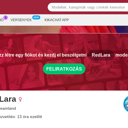
IÓ
VERSENYEK
KIKACHAT APP
z létre egy fiókot és kezdj el beszélgetni
RedLara
model
FELIRATKOZÁS
Lara
reamland
zvetítés: 13 óra ezelőtt