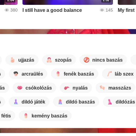
I still have a good balance
My firs
380
145
ujjazás
szopás
nincs baszás
s
arcraülés
fenék baszás
láb szex
tás
csókolózás
nyalás
masszázs
s
dildó játék
dildó baszás
dildózás
 fétis
kemény baszás