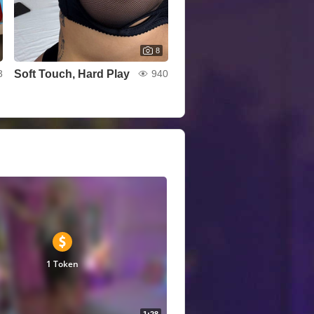
8
Soft Touch, Hard Play
3
940
1 Token
1:28