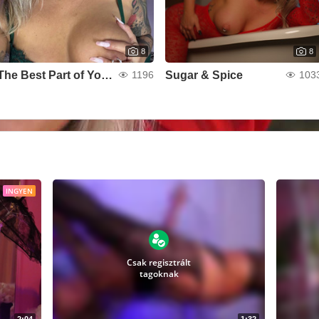
8
8
The Best Part of Your Dream
Sugar & Spice
1196
103
INGYEN
Csak regisztrált
tagoknak
2:04
1:32