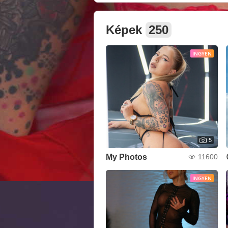
Képek
250
INGYEN
5
My Photos
11600
INGYEN