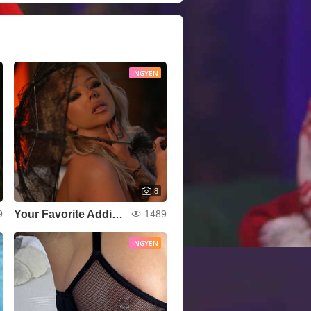
INGYEN
8
Your Favorite Addiction
9
1489
INGYEN