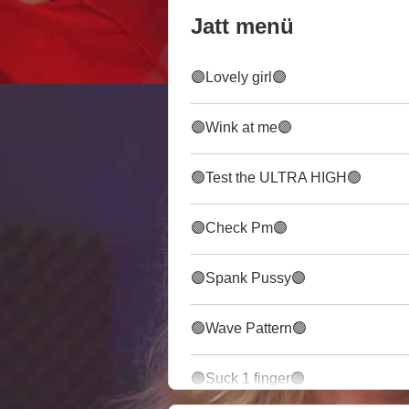
Jatt menü
🟣Lovely girl🟣
🟣Wink at me🟣
🟢Test the ULTRA HIGH🟢
🟣Check Pm🟣
🟣Spank Pussy🟣
🟢Wave Pattern🟢
🟣Suck 1 finger🟣