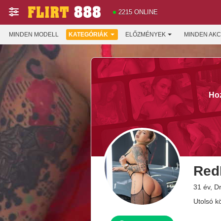
2215 ONLINE
MINDEN MODELL
KATEGÓRIÁK
ELŐZMÉNYEK
MINDEN AKC
Hoz
Red
31 év, D
Utolsó kö