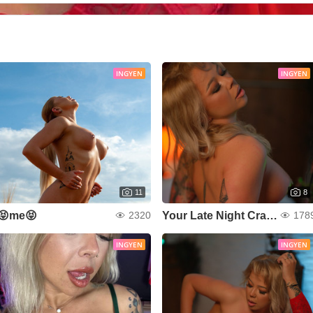
INGYEN
INGYEN
11
8
😝me😝
Your Late Night Craving
2320
178
INGYEN
INGYEN