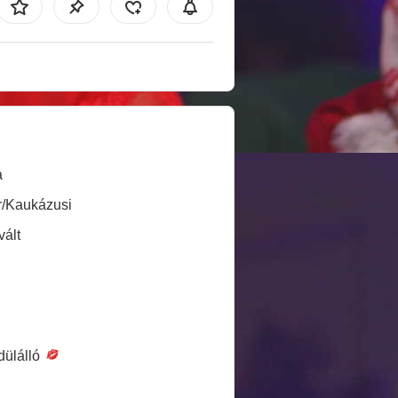
a
r/Kaukázusi
vált
dülálló