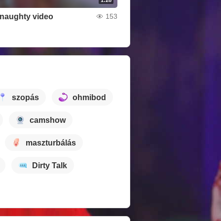
t naughty video
153
szopás
ohmibod
camshow
maszturbálás
Dirty Talk