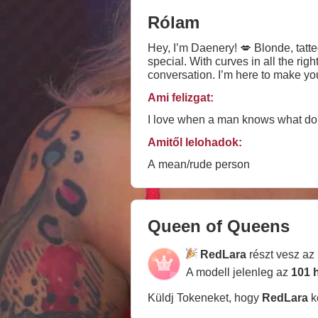
Rólam
Hey, I’m Daenery! 💋 Blonde, tatt
special. With curves in all the ri
conversation. I’m here to make you
having a genuine chat! Let’s get 
Ami felizgat:
I love when a man knows what do 
Amitől lelohadok:
A mean/rude person
Queen of Queens
RedLara
részt vesz az
A modell jelenleg az
101 
Küldj Tokeneket, hogy
RedLara
k