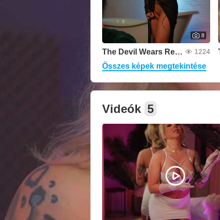
8
The Devil Wears Red Lace
1224
Összes képek megtekintése
Videók
5