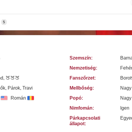
5
s
Szemszín:
Barn
Nemzetiség:
Fehé
d, 🍑🍑🍑
Fanszőrzet:
Borot
Nők, Párok, Travi
Mellbőség:
Nagy
Román
Popó:
Nagy
Nimfomán:
Igen
Párkapcsolati
Egye
állapot: