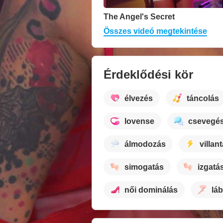
The Angel's Secret
Összes videó megtekintése
Érdeklődési kör
élvezés
táncolás
lovense
csevegé
álmodozás
villan
simogatás
izgatá
női dominálás
láb