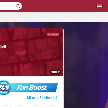
lel!
Fan Boost
Mi az a FanBoost?