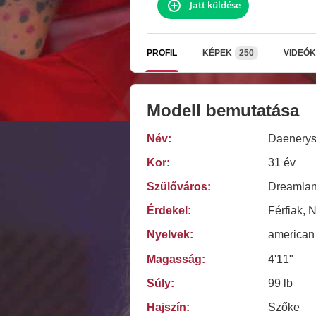
Jatt küldése
PROFIL
KÉPEK
250
VIDEÓK
Modell bemutatása
Név:
Daenery
Kor:
31 év
Szülőváros:
Dreamlan
Érdekel:
Férfiak, 
Nyelvek:
american
Magasság:
4'11"
Súly:
99 lb
Hajszín:
Szőke