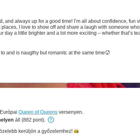
ed, and always up for a good time! I’m all about confidence, fu
ght places, I love to show off and share a laugh with someone who
r day a little brighter and a lot more exciting – whether that’s t
to know each other and see where the connection takes us. 😘
to and is naugthy but romanitc at the same time🥵
 Európai
Queen of Queens
versenyen.
helyen
áll (882 pont).
özelebb kerüljön a
győzelemhez!